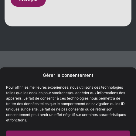
This
field
should
be left
blank
Gérer le consentement
Pour offrir les meilleures expériences, nous utilisons des technologies
Le spécialiste français de la simulation
telles que les cookies pour stocker et/ou accéder aux informations des
d’environnements climatiques depuis 1995.
appareils. Le fait de consentir à ces technologies nous permettra de
traiter des données telles que le comportement de navigation ou les ID
uniques sur ce site. Le fait de ne pas consentir ou de retirer son
consentement peut avoir un effet négatif sur certaines caractéristiques
Contactez-nous
et fonctions.
ZAC de la Burlière, Lot n°39 87 rue Simone Veil