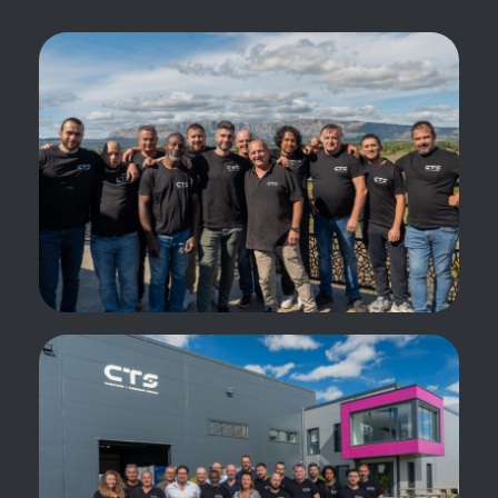
Générateur climatique
Loyer* / mois
à partir de 4000€ HT
*Données non contractuelles et modifiables sans
préavis.
Tarifs hors prestation de livraison et mise en service.