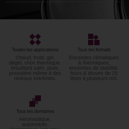
Générateur climatique
Loyer* / mois
à partir de 4000€ HT
*Données non contractuelles et modifiables sans
préavis.
Toutes les applications
Tous les formats
Tarifs hors prestation de livraison et mise en service.
Chaud, froid, gel,
Enceintes climatiques
dégel, choc thermique,
& thermiques,
brouillard salin, pluie,
enceintes de stabilité,
poussière même à des
fours & étuves de 25
niveaux extrêmes.
litres à plusieurs m3.
Tous les domaines
Aéronautique,
automobile,